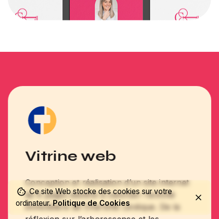
Vitrine web
Conception et réalisation d’un site internet
Ce site Web stocke des cookies sur votre
de 6 pages destiné à valoriser l’activité
ordinateur.
Politique de Cookies
immobilière de Charlotte Lévêque. De la
réflexion sur l’arborescence et les