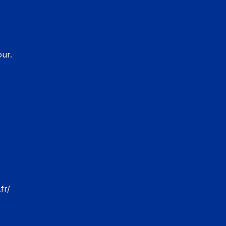
our.
fr/