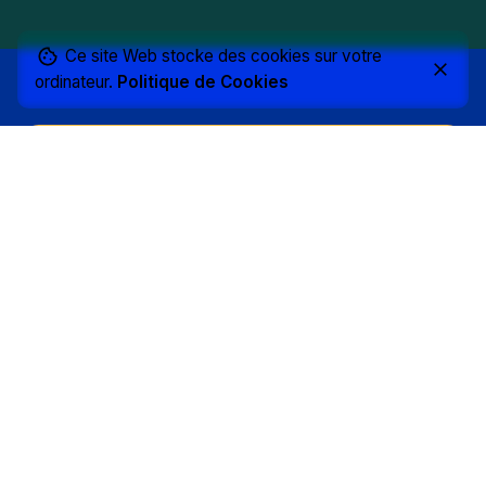
Ce site Web stocke des cookies sur votre
ordinateur.
Politique de Cookies
« Un grand merci Johann pour ton
travailde qualité.Je salue ton
écoute, ton professionnalismeet
ta réactivité.Je n’aurais pu
choisir meilleur partenairepour
la création de mon identité
visuelleet de mon site. »